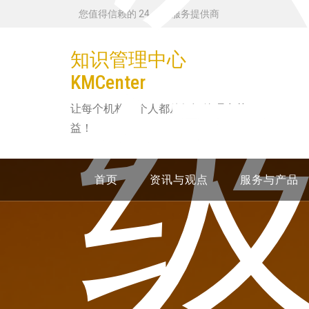
跳
您值得信赖的 24 小时服务提供商
转
到
知识管理中心
内
KMCenter
容
让每个机构和个人都从知识管理中获
益！
首页
资讯与观点
服务与产品