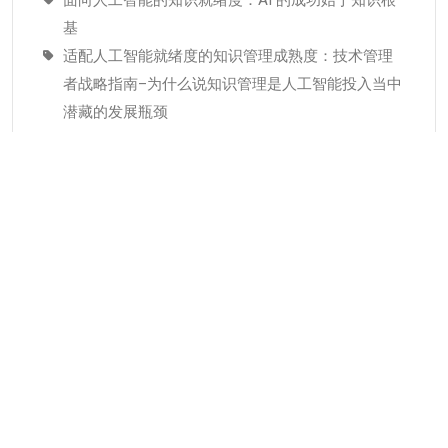
面向人工智能的知识就绪度：AI 的成功始于知识根
基
适配人工智能就绪度的知识管理成熟度：技术管理
者战略指南–为什么说知识管理是人工智能投入当中
潜藏的发展瓶颈
经验教训(Lessons Learned)解读
分类
KMC服务
专业人才