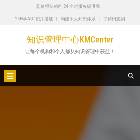
跳
您值得信赖的 24 小时服务提供商
转
24H学AI知识库搭建
构建个人知识体系
了解田志刚
到
内
知识管理中心KMCenter
容
让每个机构和个人都从知识管理中获益！