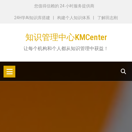
跳
您值得信赖的 24 小时服务提供商
转
24H学AI知识库搭建
构建个人知识体系
了解田志刚
到
内
知识管理中心KMCenter
容
让每个机构和个人都从知识管理中获益！