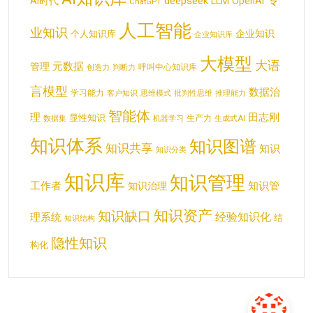
deepseek
AI时代
LLM
OpenAI
ChatGPT
人工智能
业知识
企业知识
个人知识库
企业知识库
大模型
大语
元数据
管理
呼叫中心知识库
创造力
判断力
言模型
数据治
学习能力
客户知识
思维模式
批判性思维
推理能力
智能体
理
田志刚
显性知识
生产力
数据集
机器学习
生成式AI
知识体系
知识图谱
知识共享
知识
知识分类
知识库
知识管理
工作者
知识管
知识治理
知识资产
知识缺口
经验知识化
理系统
结
知识结构
隐性知识
构化