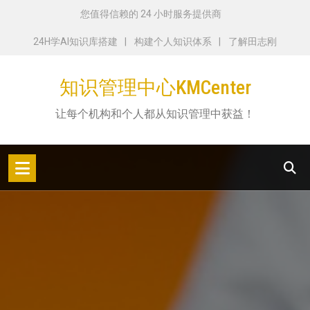
跳
您值得信赖的 24 小时服务提供商
转
24H学AI知识库搭建
构建个人知识体系
了解田志刚
到
内
知识管理中心KMCenter
容
让每个机构和个人都从知识管理中获益！