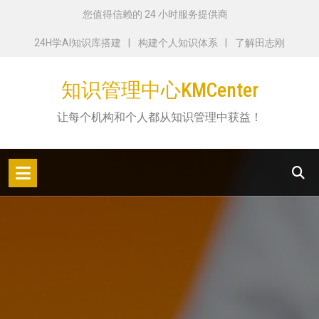
跳
您值得信赖的 24 小时服务提供商
转
24H学AI知识库搭建
构建个人知识体系
了解田志刚
到
内
知识管理中心KMCenter
容
让每个机构和个人都从知识管理中获益！