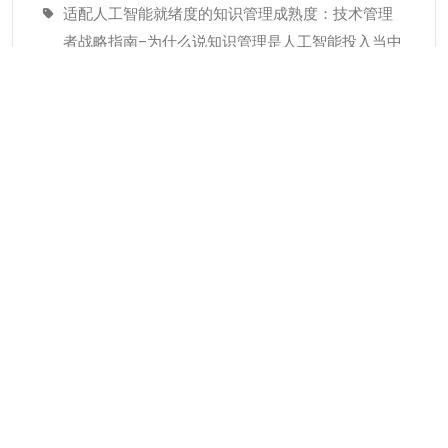
适配人工智能就绪度的知识管理成熟度：技术管理
者战略指南–为什么说知识管理是人工智能投入当中
潜藏的发展瓶颈
经验教训(Lessons Learned)解读
分类
KMC服务
专业人才
个人知识管理