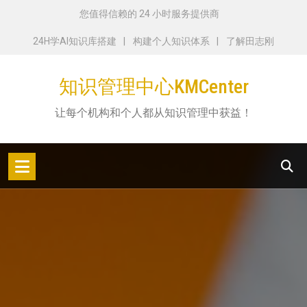
跳
您值得信赖的 24 小时服务提供商
转
24H学AI知识库搭建
构建个人知识体系
了解田志刚
到
内
知识管理中心KMCenter
容
让每个机构和个人都从知识管理中获益！