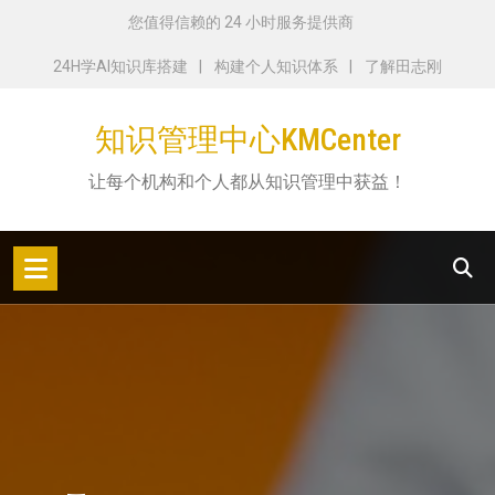
跳
您值得信赖的 24 小时服务提供商
转
24H学AI知识库搭建
构建个人知识体系
了解田志刚
到
内
知识管理中心KMCenter
容
让每个机构和个人都从知识管理中获益！