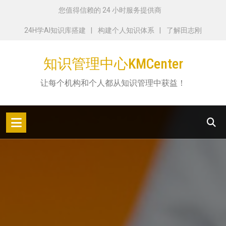
跳
您值得信赖的 24 小时服务提供商
转
24H学AI知识库搭建
构建个人知识体系
了解田志刚
到
内
知识管理中心KMCenter
容
让每个机构和个人都从知识管理中获益！