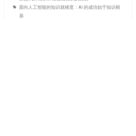
面向人工智能的知识就绪度：AI 的成功始于知识根
基
适配人工智能就绪度的知识管理成熟度：技术管理
者战略指南–为什么说知识管理是人工智能投入当中
潜藏的发展瓶颈
分类
KMC服务
专业人才