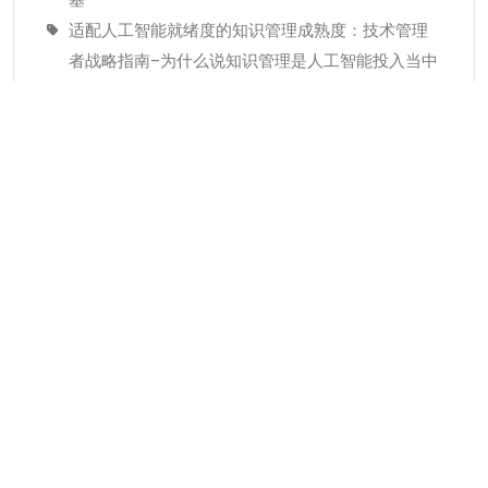
适配人工智能就绪度的知识管理成熟度：技术管理
者战略指南–为什么说知识管理是人工智能投入当中
潜藏的发展瓶颈
经验教训(Lessons Learned)解读
分类
KMC服务
专业人才
个人知识管理