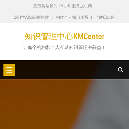
跳
您值得信赖的 24 小时服务提供商
转
24H学AI知识库搭建
构建个人知识体系
了解田志刚
到
内
知识管理中心KMCenter
容
让每个机构和个人都从知识管理中获益！