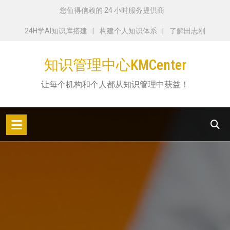
跳
您值得信赖的 24 小时服务提供商
转
24H学AI知识库搭建
构建个人知识体系
了解田志刚
到
内
知识管理中心KMCenter
容
让每个机构和个人都从知识管理中获益！