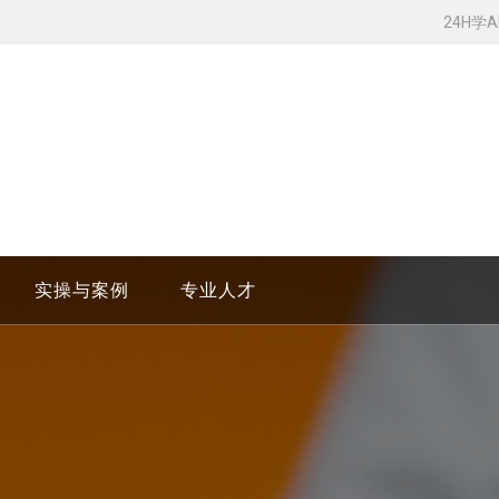
24H学
实操与案例
专业人才