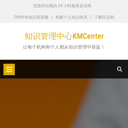
跳
您值得信赖的 24 小时服务提供商
转
24H学AI知识库搭建
构建个人知识体系
了解田志刚
到
内
知识管理中心KMCenter
容
让每个机构和个人都从知识管理中获益！