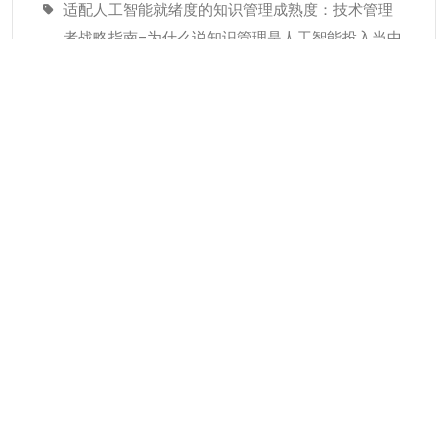
适配人工智能就绪度的知识管理成熟度：技术管理
者战略指南–为什么说知识管理是人工智能投入当中
潜藏的发展瓶颈
经验教训(Lessons Learned)解读
分类
KMC服务
专业人才
个人知识管理