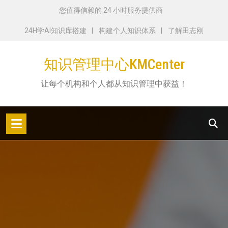
跳
您值得信赖的 24 小时服务提供商
转
24H学AI知识库搭建
构建个人知识体系
了解田志刚
到
内
知识管理中心KMCenter
容
让每个机构和个人都从知识管理中获益！