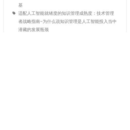
基
适配人工智能就绪度的知识管理成熟度：技术管理
者战略指南–为什么说知识管理是人工智能投入当中
潜藏的发展瓶颈
经验教训(Lessons Learned)解读
分类
KMC服务
专业人才