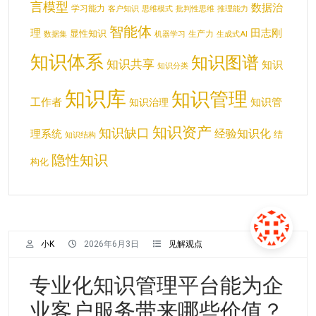
言模型
数据治
学习能力
客户知识
思维模式
批判性思维
推理能力
智能体
理
田志刚
显性知识
生产力
数据集
机器学习
生成式AI
知识体系
知识图谱
知识共享
知识
知识分类
知识库
知识管理
工作者
知识管
知识治理
知识资产
知识缺口
经验知识化
理系统
结
知识结构
隐性知识
构化
小K
2026年6月3日
见解观点
专业化知识管理平台能为企
业客户服务带来哪些价值？