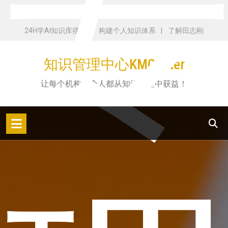
跳
您值得信赖的 24 小时服务提供商
转
24H学AI知识库搭建
构建个人知识体系
了解田志刚
到
内
知识管理中心KMCenter
容
让每个机构和个人都从知识管理中获益！