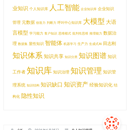
人工智能
业知识
企业知识
个人知识库
企业知识库
大模型
大语
元数据
管理
呼叫中心知识库
创造力
判断力
言模型
数据治
学习能力
客户知识
思维模式
批判性思维
推理能力
智能体
理
田志刚
显性知识
生产力
数据集
机器学习
生成式AI
知识体系
知识图谱
知识共享
知识
知识分类
知识库
知识管理
工作者
知识管
知识治理
知识资产
知识缺口
经验知识化
理系统
结
知识结构
隐性知识
构化