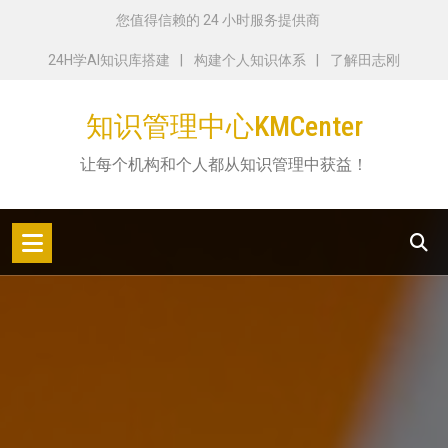
跳
您值得信赖的 24 小时服务提供商
转
24H学AI知识库搭建
构建个人知识体系
了解田志刚
到
内
知识管理中心KMCenter
容
让每个机构和个人都从知识管理中获益！