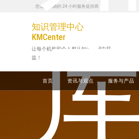
跳
您值得信赖的 24 小时服务提供商
转
到
知识管理中心
内
库
KMCenter
容
让每个机构和个人都从知识管理中获
益！
首页
资讯与观点
服务与产品