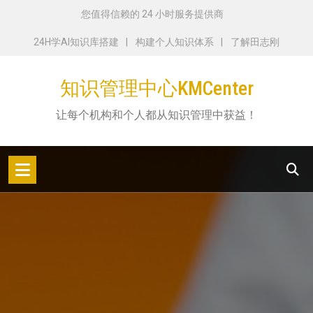
跳
您值得信赖的 24 小时服务提供商
转
24H学AI知识库搭建
构建个人知识体系
了解田志刚
到
内
知识管理中心KMCenter
容
让每个机构和个人都从知识管理中获益！