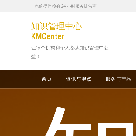
跳
您值得信赖的 24 小时服务提供商
转
到
知识管理中心
内
KMCenter
容
让每个机构和个人都从知识管理中获
益！
首页
资讯与观点
服务与产品