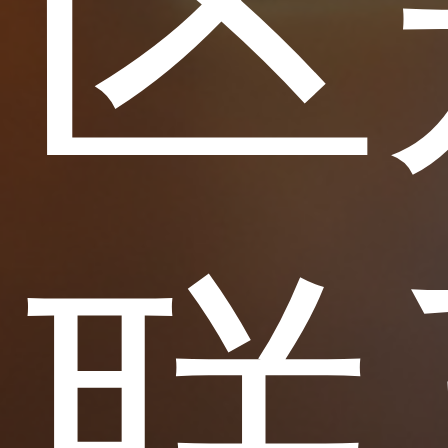
的区
和联