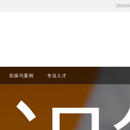
24H学
实操与案例
专业人才