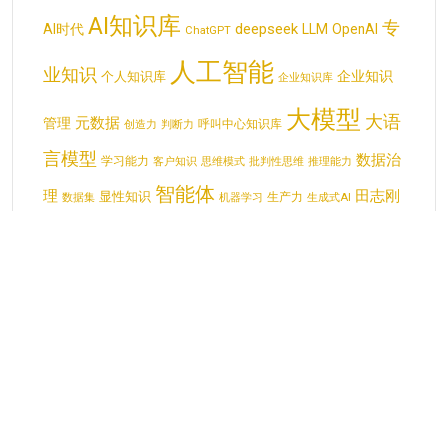
AI知识库
专
deepseek
AI时代
LLM
OpenAI
ChatGPT
人工智能
业知识
企业知识
个人知识库
企业知识库
大模型
大语
元数据
管理
呼叫中心知识库
创造力
判断力
言模型
数据治
学习能力
客户知识
思维模式
批判性思维
推理能力
智能体
理
田志刚
显性知识
生产力
数据集
机器学习
生成式AI
知识体系
知识图谱
知识共享
知识
知识分类
知识库
知识管理
工作者
知识管
知识治理
知识资产
知识缺口
经验知识化
理系统
结
知识结构
隐性知识
构化