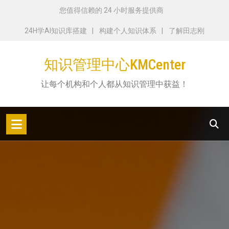
跳
您值得信赖的 24 小时服务提供商
转
24H学AI知识库搭建
构建个人知识体系
了解田志刚
到
内
知识管理中心KMCenter
容
让每个机构和个人都从知识管理中获益！