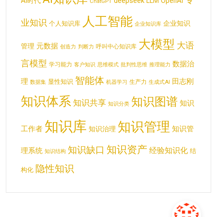
deepseek
AI时代
LLM
OpenAI
ChatGPT
人工智能
业知识
企业知识
个人知识库
企业知识库
大模型
大语
元数据
管理
呼叫中心知识库
创造力
判断力
言模型
数据治
学习能力
客户知识
思维模式
批判性思维
推理能力
智能体
理
田志刚
显性知识
生产力
数据集
机器学习
生成式AI
知识体系
知识图谱
知识共享
知识
知识分类
知识库
知识管理
工作者
知识管
知识治理
知识资产
知识缺口
经验知识化
理系统
结
知识结构
隐性知识
构化