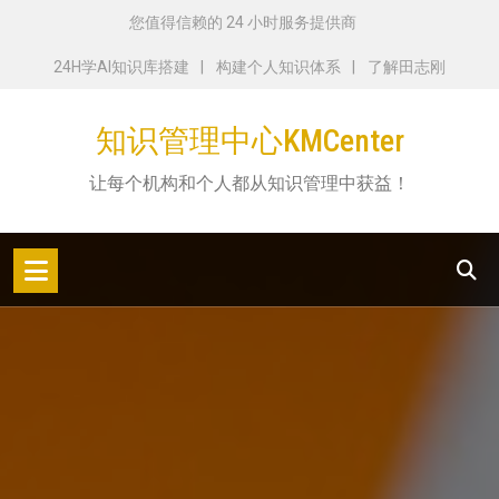
跳
您值得信赖的 24 小时服务提供商
转
24H学AI知识库搭建
构建个人知识体系
了解田志刚
到
内
知识管理中心KMCenter
容
让每个机构和个人都从知识管理中获益！