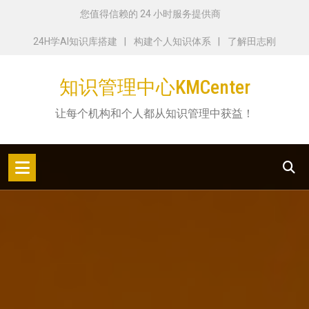
跳
您值得信赖的 24 小时服务提供商
转
24H学AI知识库搭建
构建个人知识体系
了解田志刚
到
内
知识管理中心KMCenter
容
让每个机构和个人都从知识管理中获益！