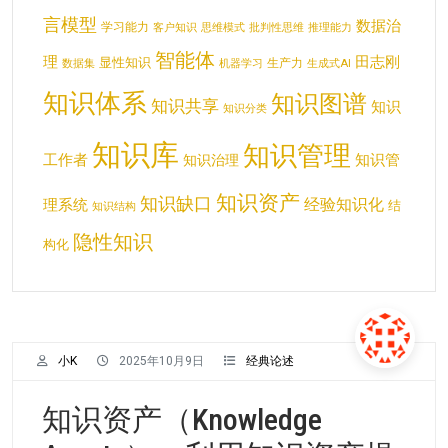
言模型
数据治
学习能力
客户知识
思维模式
批判性思维
推理能力
智能体
理
田志刚
显性知识
生产力
数据集
机器学习
生成式AI
知识体系
知识图谱
知识共享
知识
知识分类
知识库
知识管理
工作者
知识管
知识治理
知识资产
知识缺口
经验知识化
理系统
结
知识结构
隐性知识
构化
小K
2025年10月9日
经典论述
知识资产（Knowledge