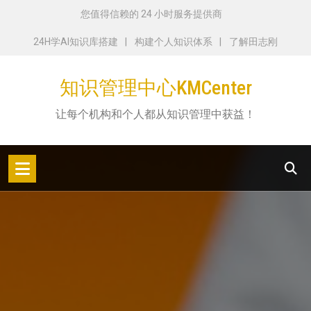
跳
您值得信赖的 24 小时服务提供商
转
24H学AI知识库搭建
构建个人知识体系
了解田志刚
到
内
知识管理中心KMCenter
容
让每个机构和个人都从知识管理中获益！