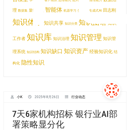
客户知识
思维模式
批判性思维
推理能力
智能体
理
田志刚
显性知识
生产力
数据集
机器学习
生成式AI
知识体系
知识图谱
知识共享
知识
知识分类
知识库
知识管理
工作者
知识管
知识治理
知识资产
知识缺口
经验知识化
理系统
结
知识结构
隐性知识
构化
小K
2025年8月26日
行业动态
7天6家机构招标 银行业AI部
署策略显分化