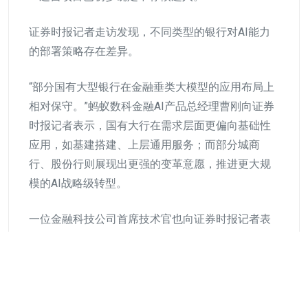
证券时报记者走访发现，不同类型的银行对AI能力
的部署策略存在差异。
“部分国有大型银行在金融垂类大模型的应用布局上
相对保守。”蚂蚁数科金融AI产品总经理曹刚向证券
时报记者表示，国有大行在需求层面更偏向基础性
应用，如基建搭建、上层通用服务；而部分城商
行、股份行则展现出更强的变革意愿，推进更大规
模的AI战略级转型。
一位金融科技公司首席技术官也向证券时报记者表
示，银行间对于AI应用布局的差异也受区域经济、
行内文化、历史数字化投入规模等多重因素影响，
“同样规模的城商行，因所处地域和领导风格不同，
AI战略可能大相径庭”。