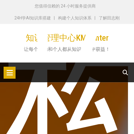
跳
您值得信赖的 24 小时服务提供商
转
24H学AI知识库搭建
构建个人知识体系
了解田志刚
到
内
知识管理中心KMCenter
容
让每个机构和个人都从知识管理中获益！