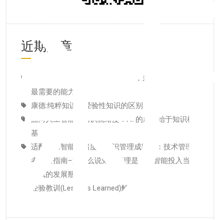
近期文章
田志刚:AI时代最重要的一项能力，未来10年普通人
最需要的能力
康德:纯粹知识和经验性知识的区别
面向人工智能的知识就绪度：AI 的成功始于知识根
基
适配人工智能就绪度的知识管理成熟度：技术管理
者战略指南–为什么说知识管理是人工智能投入当中
潜藏的发展瓶颈
经验教训(Lessons Learned)解读