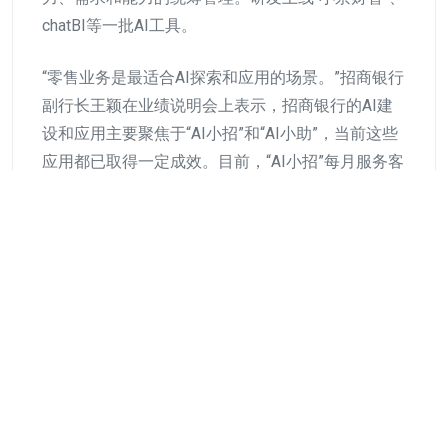
chatBI等一批AI工具。
“零售业务是最适合AI探索和应用的场景。”招商银行
副行长王颖在业绩说明会上表示，招商银行的AI建
设和应用主要聚焦于“AI小招”和“AI小助”，当前这些
应用都已取得一定成效。目前，“AI小招”每月服务客
户超过2000万，“AI小助”已覆盖全行所有岗位。
记者注意到，银行业大模型应用正在从效率提升工
具向价值创造引擎演进。“随着大模型等AI技术在银
行各个领域应用持续加快，我们认识到‘人工智能
+’将是对行业、对企业自内而外的焕新契机。”邮储
银行副行长、首席信息官牛新庄表示。
探索智能风险管理