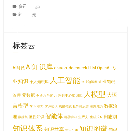
资讯与观点
软件系统
标签云
AI知识库
专
deepseek
AI时代
LLM
OpenAI
ChatGPT
人工智能
业知识
企业知识
个人知识库
企业知识库
大模型
大语
元数据
管理
呼叫中心知识库
创造力
判断力
言模型
数据治
学习能力
客户知识
思维模式
批判性思维
推理能力
智能体
理
田志刚
显性知识
生产力
数据集
机器学习
生成式AI
知识体系
知识图谱
知识共享
知识
知识分类