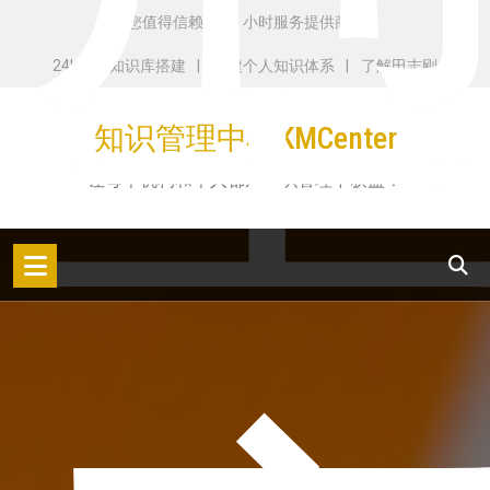
跳
您值得信赖的 24 小时服务提供商
转
24H学AI知识库搭建
构建个人知识体系
了解田志刚
到
内
知识管理中心KMCenter
容
让每个机构和个人都从知识管理中获益！