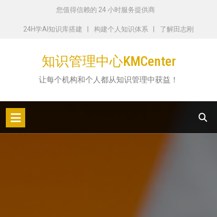
跳
您值得信赖的 24 小时服务提供商
转
24H学AI知识库搭建
构建个人知识体系
了解田志刚
到
内
知识管理中心KMCenter
容
让每个机构和个人都从知识管理中获益！