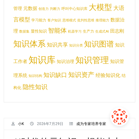
大模型
大语
元数据
管理
呼叫中心知识库
创造力
判断力
言模型
数据治
学习能力
客户知识
思维模式
批判性思维
推理能力
智能体
理
田志刚
显性知识
生产力
数据集
机器学习
生成式AI
知识体系
知识图谱
知识共享
知识
知识分类
知识库
知识管理
工作者
知识管
知识治理
知识资产
知识缺口
经验知识化
理系统
结
知识结构
隐性知识
构化
小K
2026年7月29日
成为专家培养专家