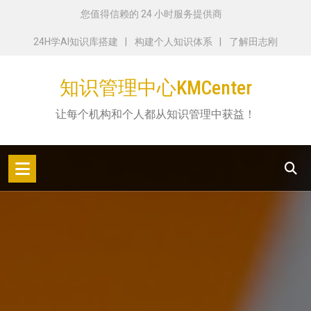
跳
您值得信赖的 24 小时服务提供商
转
24H学AI知识库搭建
构建个人知识体系
了解田志刚
到
内
知识管理中心KMCenter
容
让每个机构和个人都从知识管理中获益！