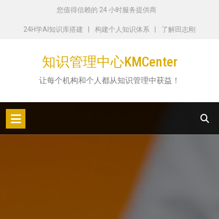
跳
您值得信赖的 24 小时服务提供商
转
24H学AI知识库搭建
构建个人知识体系
了解田志刚
到
内
知识管理中心KMCenter
容
让每个机构和个人都从知识管理中获益！