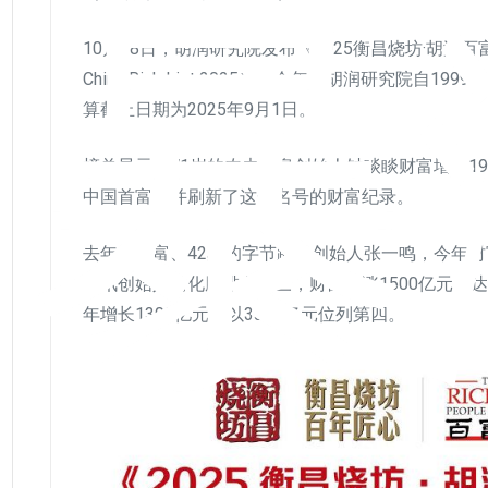
富暴
10月28日，胡润研究院发布《2025衡昌烧坊·胡润百富榜》（H
China Rich List 2025）。今年是胡润研究院自
算截止日期为2025年9月1日。
榜单显示，71岁的农夫山泉创始人钟睒睒财富增长19
中国首富，并刷新了这一名号的财富纪录。
去年的首富、42岁的字节跳动创始人张一鸣，今年财富
腾讯创始人马化腾排名第三，财富上涨1500亿元，达
年增长1300亿元，以3300亿元位列第四。