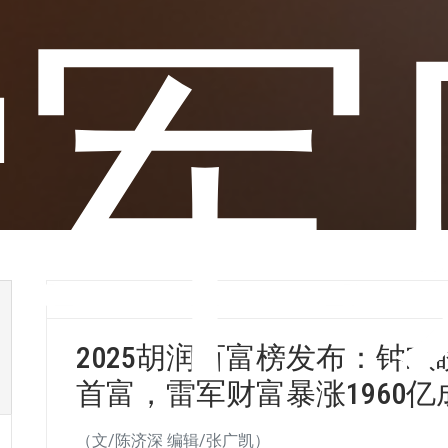
雷军
小K
2025年10月29日
行业动态
2025胡润百富榜发布：钟睒
首富，雷军财富暴涨1960亿
（文/陈济深 编辑/张广凯）