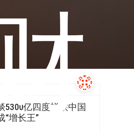
财
睒5300亿四度蝉联中国
成“增长王”