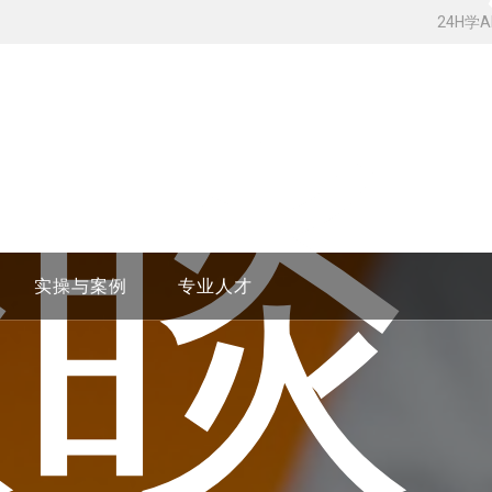
24H学
睒睒
实操与案例
专业人才