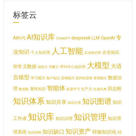
标签云
AI知识库
专
deepseek
AI时代
LLM
OpenAI
ChatGPT
人工智能
业知识
企业知识
个人知识库
企业知识库
大模型
大语
元数据
管理
呼叫中心知识库
创造力
判断力
言模型
数据治
学习能力
客户知识
思维模式
批判性思维
推理能力
智能体
理
田志刚
显性知识
生产力
数据集
机器学习
生成式AI
知识体系
知识图谱
知识共享
知识
知识分类
知识库
知识管理
工作者
知识管
知识治理
知识资产
知识缺口
经验知识化
理系统
结
知识结构