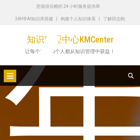
跳
您值得信赖的 24 小时服务提供商
转
年
24H学AI知识库搭建
构建个人知识体系
了解田志刚
到
内
知识管理中心KMCenter
容
让每个机构和个人都从知识管理中获益！