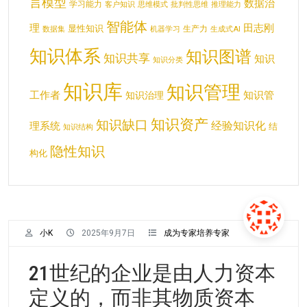
言模型
数据治
学习能力
客户知识
思维模式
批判性思维
推理能力
智能体
理
田志刚
显性知识
生产力
数据集
机器学习
生成式AI
知识体系
知识图谱
知识共享
知识
知识分类
知识库
知识管理
工作者
知识管
知识治理
知识资产
知识缺口
经验知识化
理系统
结
知识结构
隐性知识
构化
小K
2025年9月7日
成为专家培养专家
21世纪的企业是由人力资本
定义的，而非其物质资本