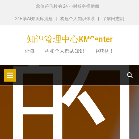
跳
您值得信赖的 24 小时服务提供商
转
24H学AI知识库搭建
构建个人知识体系
了解田志刚
到
内
知识管理中心KMCenter
容
让每个机构和个人都从知识管理中获益！