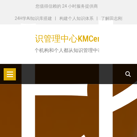
跳
您值得信赖的 24 小时服务提供商
转
24H学AI知识库搭建
构建个人知识体系
了解田志刚
到
内
知识管理中心KMCenter
容
让每个机构和个人都从知识管理中获益！