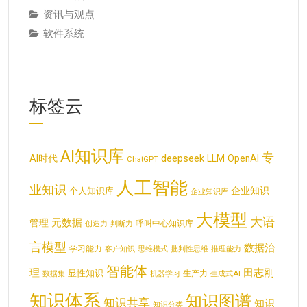
资讯与观点
软件系统
标签云
AI知识库
专
deepseek
AI时代
LLM
OpenAI
ChatGPT
人工智能
业知识
企业知识
个人知识库
企业知识库
大模型
大语
元数据
管理
呼叫中心知识库
创造力
判断力
言模型
数据治
学习能力
客户知识
思维模式
批判性思维
推理能力
智能体
理
田志刚
显性知识
生产力
数据集
机器学习
生成式AI
知识体系
知识图谱
知识共享
知识
知识分类