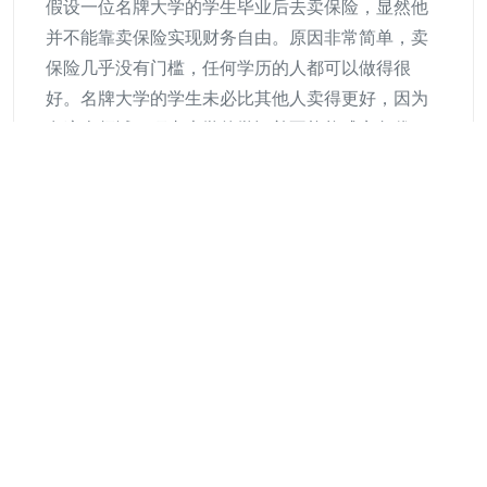
假设一位名牌大学的学生毕业后去卖保险，显然他
并不能靠卖保险实现财务自由。原因非常简单，卖
保险几乎没有门槛，任何学历的人都可以做得很
好。名牌大学的学生未必比其他人卖得更好，因为
在这个领域，顶尖大学的学识并不能构成竞争优
势。但是，如果这位名牌大学的学生利用他深厚的
数理基础，去华尔街做股票的量化交易，那么他就
具有无可比拟的竞争优势。职业生涯规划如此，日
常生活也是如此，我们必须清楚地知道想实现的目
标的稀缺性。
在AGI时代，对稀缺性的最好度量，不是金钱，而是
时间。
“数字时代的三大思想家”之一乔治·吉尔德在
《后资本主义生活》一书中，将时间从抽象的哲学
范畴转化为推动经济发展的核心要素，因为技术进
步的本质就是释放时间。