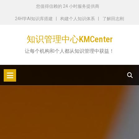
跳
您值得信赖的 24 小时服务提供商
转
24H学AI知识库搭建
构建个人知识体系
了解田志刚
到
内
知识管理中心KMCenter
容
让每个机构和个人都从知识管理中获益！