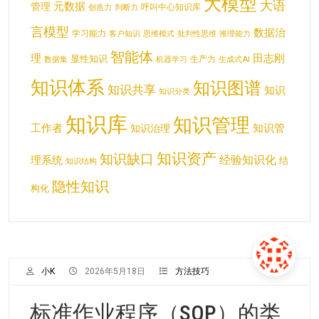
大模型
大语
元数据
管理
呼叫中心知识库
创造力
判断力
言模型
数据治
学习能力
客户知识
思维模式
批判性思维
推理能力
智能体
理
田志刚
显性知识
生产力
数据集
机器学习
生成式AI
知识体系
知识图谱
知识共享
知识
知识分类
知识库
知识管理
工作者
知识管
知识治理
知识资产
知识缺口
经验知识化
理系统
结
知识结构
隐性知识
构化
小K
2026年5月18日
方法技巧
标准作业程序（SOP）的类