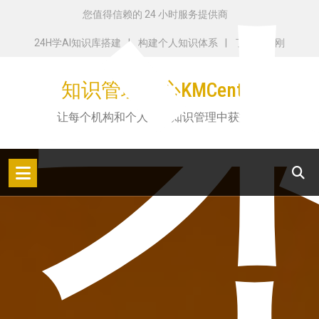
跳
您值得信赖的 24 小时服务提供商
转
24H学AI知识库搭建
构建个人知识体系
了解田志刚
到
内
知识管理中心KMCenter
容
让每个机构和个人都从知识管理中获益！