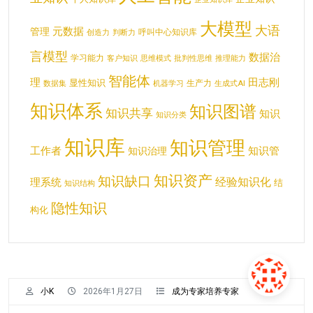
大模型
大语
元数据
管理
呼叫中心知识库
创造力
判断力
言模型
数据治
学习能力
客户知识
思维模式
批判性思维
推理能力
智能体
理
田志刚
显性知识
生产力
数据集
机器学习
生成式AI
知识体系
知识图谱
知识共享
知识
知识分类
知识库
知识管理
工作者
知识管
知识治理
知识资产
知识缺口
经验知识化
理系统
结
知识结构
隐性知识
构化
小K
2026年1月27日
成为专家培养专家