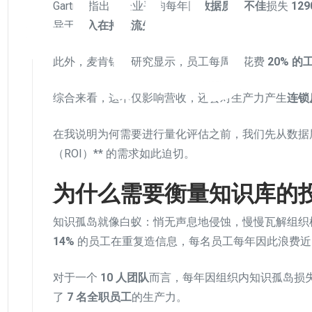
Gartner指出，企业平均每年因
数据质量不佳
损失
12
异于
收入在持续流失
。
此外，麦肯锡的研究显示，员工每周要花费
20% 的
综合来看，这不仅影响营收，还会对生产力产生
连锁
在我说明为何需要进行量化评估之前，我们先从数据层面
（ROI）** 的需求如此迫切。
为什么需要衡量知识库的投
知识孤岛就像白蚁：悄无声息地侵蚀，慢慢瓦解组织
14%
的员工在重复造信息，每名员工每年因此浪费
对于一个
10 人团队
而言，每年因组织内知识孤岛损失的
了
7 名全职员工
的生产力。