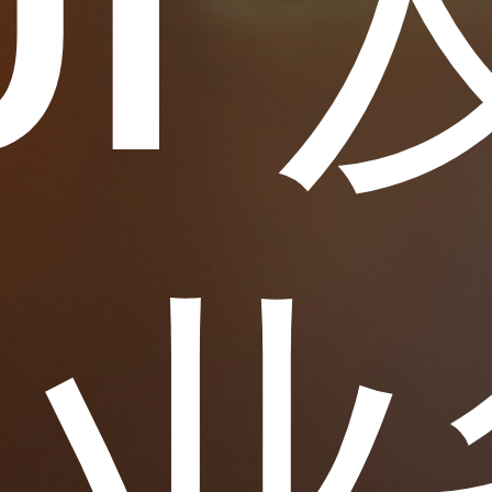
OI 
其业