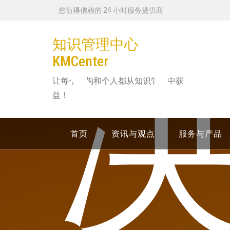
跳
您值得信赖的 24 小时服务提供商
转
到
知识管理中心
内
KMCenter
容
让每个机构和个人都从知识管理中获
益！
首页
资讯与观点
服务与产品