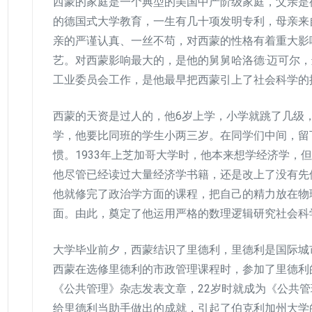
西蒙的家庭是一个典型的美国中产阶级家庭，父亲是
的德国式大学教育，一生有几十项发明专利，母亲来
亲的严谨认真、一丝不苟，对西蒙的性格有着重大影
艺。对西蒙影响最大的，是他的舅舅哈洛德·迈可尔
工业委员会工作，是他最早把西蒙引上了社会科学的
西蒙的天资是过人的，他6岁上学，小学就跳了几级
学，他要比同班的学生小两三岁。在同学们中间，留
惯。1933年上芝加哥大学时，他本来想学经济学，
他尽管已经读过大量经济学书籍，还是改上了没有先
他就修完了政治学方面的课程，把自己的精力放在物
面。由此，奠定了他运用严格的数理逻辑研究社会科
大学毕业前夕，西蒙结识了里德利，里德利是国际城
西蒙在选修里德利的市政管理课程时，参加了里德利
《公共管理》杂志发表文章，22岁时就成为《公共
给里德利当助手做出的成就，引起了伯克利加州大学