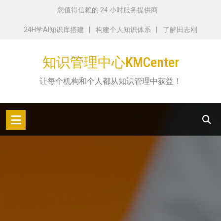
跳
您值得信赖的 24 小时服务提供商
转
24H学AI知识库搭建
构建个人知识体系
了解田志刚
到
内
知识管理中心KMCenter
容
让每个机构和个人都从知识管理中获益！