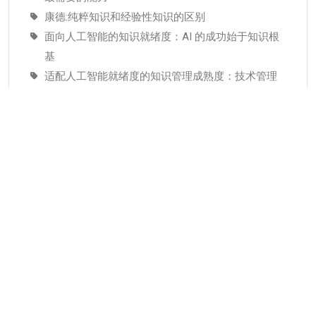
康德:纯粹知识和经验性知识的区别
面向人工智能的知识就绪度：AI 的成功始于知识根
基
适配人工智能就绪度的知识管理成熟度：技术管理
者战略指南–为什么说知识管理是人工智能投入当中
潜藏的发展瓶颈
分类
KMC服务