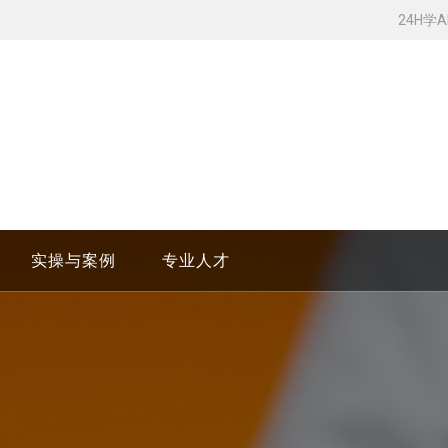
24H学
实操与案例
专业人才