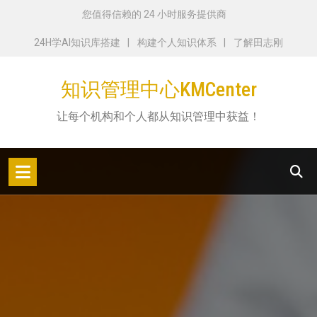
跳
您值得信赖的 24 小时服务提供商
转
24H学AI知识库搭建
构建个人知识体系
了解田志刚
到
内
知识管理中心KMCenter
容
让每个机构和个人都从知识管理中获益！