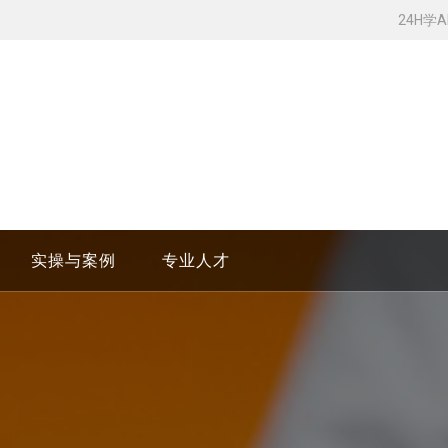
24H学
实操与案例
专业人才