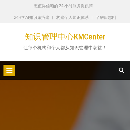
跳
您值得信赖的 24 小时服务提供商
转
24H学AI知识库搭建
构建个人知识体系
了解田志刚
到
内
知识管理中心KMCenter
容
让每个机构和个人都从知识管理中获益！