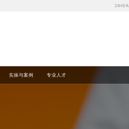
24H学
实操与案例
专业人才