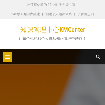
跳
您值得信赖的 24 小时服务提供商
转
24H学AI知识库搭建
构建个人知识体系
了解田志刚
到
内
知识管理中心KMCenter
容
让每个机构和个人都从知识管理中获益！