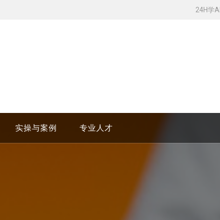
24H学
实操与案例
专业人才