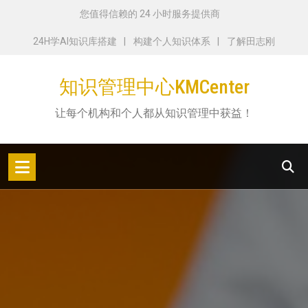
跳
您值得信赖的 24 小时服务提供商
转
24H学AI知识库搭建
构建个人知识体系
了解田志刚
到
内
知识管理中心KMCenter
容
让每个机构和个人都从知识管理中获益！