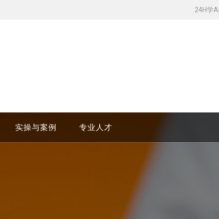
24H学
实操与案例
专业人才