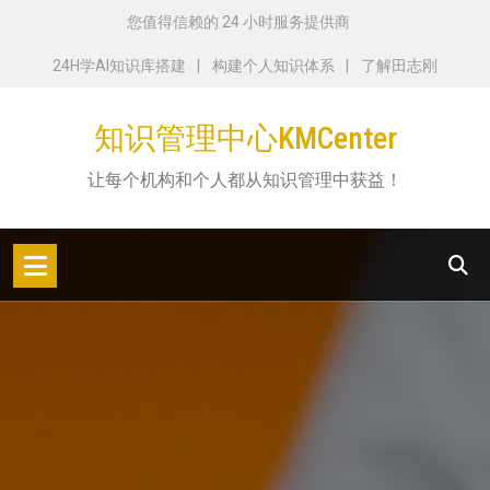
跳
您值得信赖的 24 小时服务提供商
转
24H学AI知识库搭建
构建个人知识体系
了解田志刚
到
内
知识管理中心KMCenter
容
让每个机构和个人都从知识管理中获益！