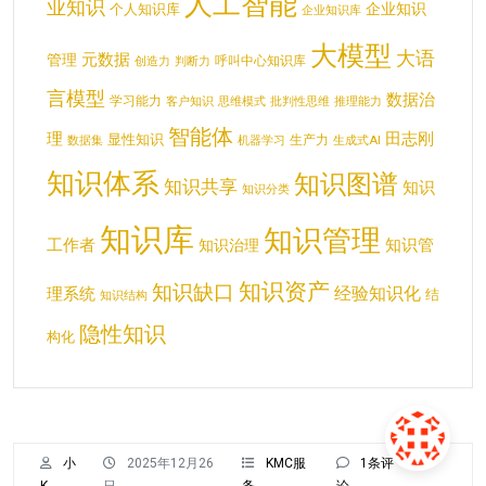
人工智能
业知识
企业知识
个人知识库
企业知识库
大模型
大语
元数据
管理
呼叫中心知识库
创造力
判断力
言模型
数据治
学习能力
客户知识
思维模式
批判性思维
推理能力
智能体
理
田志刚
显性知识
生产力
数据集
机器学习
生成式AI
知识体系
知识图谱
知识共享
知识
知识分类
知识库
知识管理
工作者
知识管
知识治理
知识资产
知识缺口
经验知识化
理系统
结
知识结构
隐性知识
构化
小
2025年12月26
KMC服
1条评
K
日
务
论