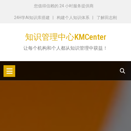
跳
您值得信赖的 24 小时服务提供商
转
24H学AI知识库搭建
构建个人知识体系
了解田志刚
到
内
知识管理中心KMCenter
容
让每个机构和个人都从知识管理中获益！