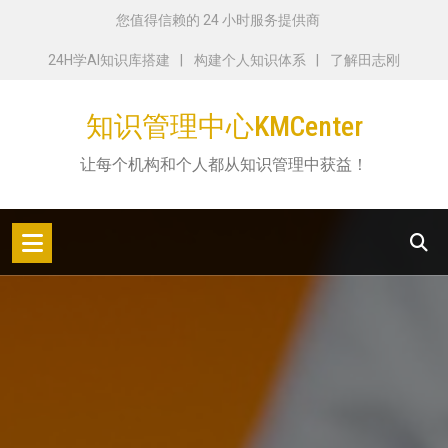
跳
您值得信赖的 24 小时服务提供商
转
24H学AI知识库搭建
构建个人知识体系
了解田志刚
到
内
知识管理中心KMCenter
容
让每个机构和个人都从知识管理中获益！