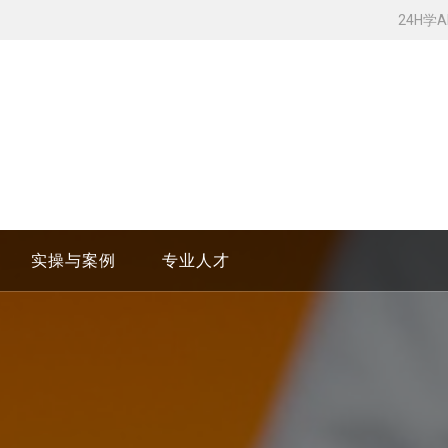
24H学
实操与案例
专业人才