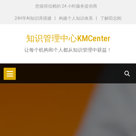
跳
您值得信赖的 24 小时服务提供商
转
24H学AI知识库搭建
构建个人知识体系
了解田志刚
到
内
知识管理中心KMCenter
容
让每个机构和个人都从知识管理中获益！